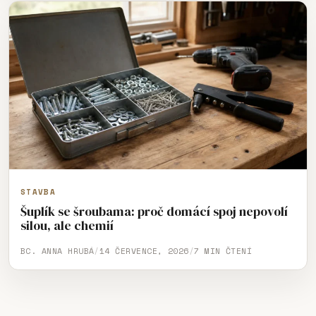
STAVBA
Šuplík se šroubama: proč domácí spoj nepovolí
silou, ale chemií
BC. ANNA HRUBÁ
/
14 ČERVENCE, 2026
/
7 MIN ČTENÍ