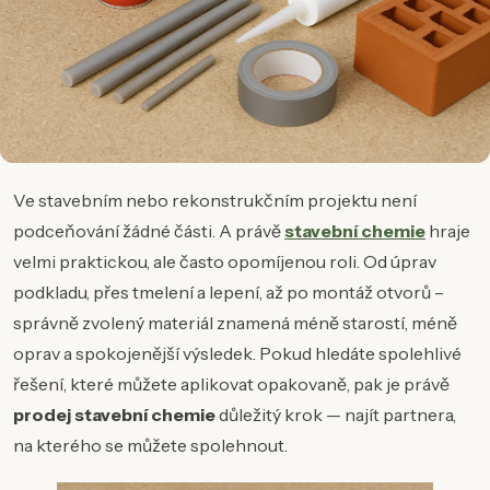
Ve stavebním nebo rekonstrukčním projektu není
podceňování žádné části. A právě
stavební chemie
hraje
velmi praktickou, ale často opomíjenou roli. Od úprav
podkladu, přes tmelení a lepení, až po montáž otvorů –
správně zvolený materiál znamená méně starostí, méně
oprav a spokojenější výsledek. Pokud hledáte spolehlivé
řešení, které můžete aplikovat opakovaně, pak je právě
prodej stavební chemie
důležitý krok — najít partnera,
na kterého se můžete spolehnout.