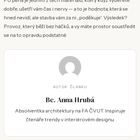
PU pěna je jedním z těch materiálů, který když vyberete
dobře, ušetří vám čas i nervy — a to je hodnota, která se
hned nevidí, ale stavba vám za ni „poděkuje“. Výsledek?
Provoz, který běží bez háčků, a vy máte prostor soustředit
se na to opravdu podstatné.
AUTOR ČLÁNKU
Bc. Anna Hrubá
Absolventka architektury na FA ČVUT. Inspiruje
čtenáře trendy v interiérovém designu.