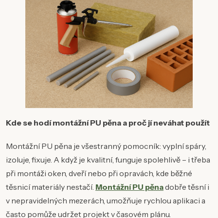
Kde se hodí montážní PU pěna a proč jí neváhat použít
Montážní PU pěna je všestranný pomocník: vyplní spáry,
izoluje, fixuje. A když je kvalitní, funguje spolehlivě – i třeba
při montáži oken, dveří nebo při opravách, kde běžné
těsnicí materiály nestačí.
Montážní PU pěna
dobře těsní i
v nepravidelných mezerách, umožňuje rychlou aplikaci a
často pomůže udržet projekt v časovém plánu.