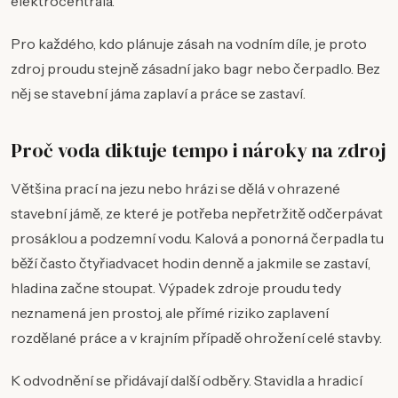
elektrocentrála.
Pro každého, kdo plánuje zásah na vodním díle, je proto
zdroj proudu stejně zásadní jako bagr nebo čerpadlo. Bez
něj se stavební jáma zaplaví a práce se zastaví.
Proč voda diktuje tempo i nároky na zdroj
Většina prací na jezu nebo hrázi se dělá v ohrazené
stavební jámě, ze které je potřeba nepřetržitě odčerpávat
prosáklou a podzemní vodu. Kalová a ponorná čerpadla tu
běží často čtyřiadvacet hodin denně a jakmile se zastaví,
hladina začne stoupat. Výpadek zdroje proudu tedy
neznamená jen prostoj, ale přímé riziko zaplavení
rozdělané práce a v krajním případě ohrožení celé stavby.
K odvodnění se přidávají další odběry. Stavidla a hradicí