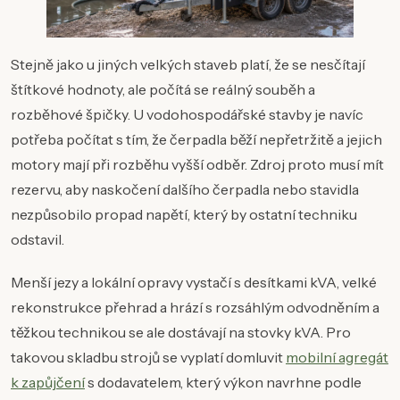
Stejně jako u jiných velkých staveb platí, že se nesčítají
štítkové hodnoty, ale počítá se reálný souběh a
rozběhové špičky. U vodohospodářské stavby je navíc
potřeba počítat s tím, že čerpadla běží nepřetržitě a jejich
motory mají při rozběhu vyšší odběr. Zdroj proto musí mít
rezervu, aby naskočení dalšího čerpadla nebo stavidla
nezpůsobilo propad napětí, který by ostatní techniku
odstavil.
Menší jezy a lokální opravy vystačí s desítkami kVA, velké
rekonstrukce přehrad a hrází s rozsáhlým odvodněním a
těžkou technikou se ale dostávají na stovky kVA. Pro
takovou skladbu strojů se vyplatí domluvit
mobilní agregát
k zapůjčení
s dodavatelem, který výkon navrhne podle