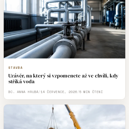
STAVBA
Uzávěr, na který si vzpomenete až ve chvíli, kdy
stříká voda
BC. ANNA HRUBÁ
/
14 ČERVENCE, 2026
/
5 MIN ČTENÍ