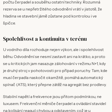
počtu čerpadel a souběhu ostatní techniky. Rozumná
rezerva se u nepřetržitého odvodnění vrátí v jistotě, že
hladina ve stavební jámě zůstane pod kontrolou i ve
špičce.
Spolehlivost a kontinuita v terénu
U vodního díla rozhoduje nejen výkon, ale i spolehlivost
běhu. Odvodnění se nesmí zastavit ani na krátko, a proto
se u kritických jam nasazuje zálohování v režimu N+1, kdy
je druhý stroj v pohotovosti pro případ poruchy. Tam, kde
musí čerpadla naskočit okamžitě, pomáhá automatický
spínač (ATS), který přepne zátěž na agregát bez prodlevy.
Stabilní napětí a frekvence jsou přitom podmínkou, ne
luxusem. Frekvenční měniče čerpadel a ovládání stavidel
na kolísání reagují chybou a odstavením, což je u