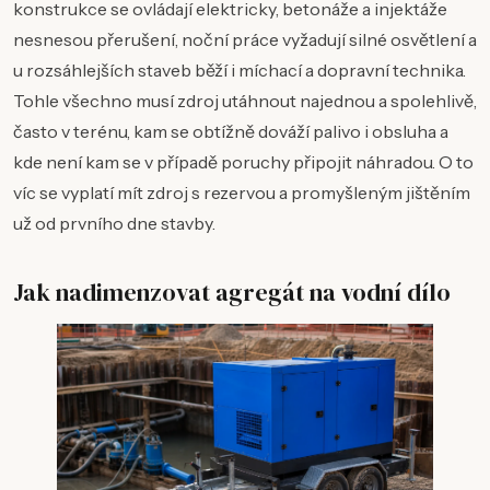
konstrukce se ovládají elektricky, betonáže a injektáže
nesnesou přerušení, noční práce vyžadují silné osvětlení a
u rozsáhlejších staveb běží i míchací a dopravní technika.
Tohle všechno musí zdroj utáhnout najednou a spolehlivě,
často v terénu, kam se obtížně dováží palivo i obsluha a
kde není kam se v případě poruchy připojit náhradou. O to
víc se vyplatí mít zdroj s rezervou a promyšleným jištěním
už od prvního dne stavby.
Jak nadimenzovat agregát na vodní dílo