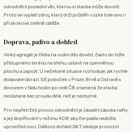
odvodnění poslední věc, kterou si stavba může dovolit.
Proto se vyplatí zdroj, který drží průběh v úzké toleranci i
při skokové změně zátěže.
Doprava, palivo a dohled
Velký agregát je třeba na vodní dílo dovézt, často do hůře
přístupného terénu na břehu, ustavit na zpevněnou
plochu a zapojit. U nečekané situace rozhoduje, jak rychle
dodavatel dorazí. Síť poboček v Praze, Brně a Ostravě s
dovozem v řádu hodin po celé ČR znamená, že stavba
nezůstane bez proudu déle, než je nezbytné.
Pro nepřetržitý provoz odvodnění je zásadní zásoba nafty
a její doplňování v režimu ADR, aby čerpadla nedošla
uprostřed noci. Dálkový dohled 24/7 sleduje provozní