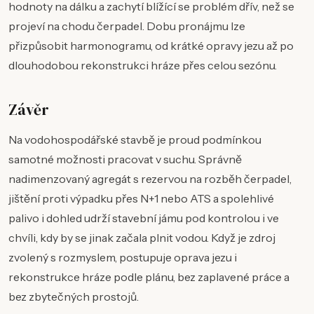
hodnoty na dálku a zachytí blížící se problém dřív, než se
projeví na chodu čerpadel. Dobu pronájmu lze
přizpůsobit harmonogramu, od krátké opravy jezu až po
dlouhodobou rekonstrukci hráze přes celou sezónu.
Závěr
Na vodohospodářské stavbě je proud podmínkou
samotné možnosti pracovat v suchu. Správně
nadimenzovaný agregát s rezervou na rozběh čerpadel,
jištění proti výpadku přes N+1 nebo ATS a spolehlivé
palivo i dohled udrží stavební jámu pod kontrolou i ve
chvíli, kdy by se jinak začala plnit vodou. Když je zdroj
zvolený s rozmyslem, postupuje oprava jezu i
rekonstrukce hráze podle plánu, bez zaplavené práce a
bez zbytečných prostojů.