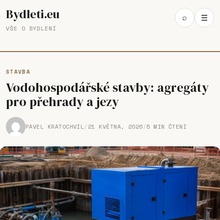
Bydleti.eu
Open
⌕
☰
Ope
search
VŠE O BYDLENÍ
navi
STAVBA
Vodohospodářské stavby: agregáty
pro přehrady a jezy
PAVEL KRATOCHVÍL
/
21 KVĚTNA, 2026
/
5 MIN ČTENÍ