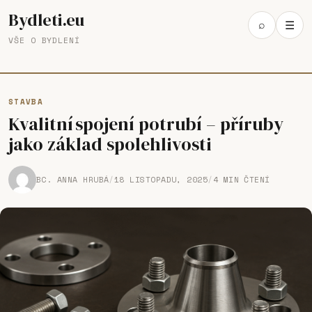
Bydleti.eu
Open
⌕
☰
Ope
search
VŠE O BYDLENÍ
navi
STAVBA
Kvalitní spojení potrubí – příruby
jako základ spolehlivosti
BC. ANNA HRUBÁ
/
18 LISTOPADU, 2025
/
4 MIN ČTENÍ