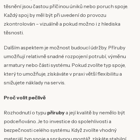
těsnění jsou častou příčinou úniků nebo poruch spoje.
Každý spoj by měl být při uvedení do provozu
zkontrolován – vizuálně a pokud možno i z hlediska
těsnosti.
Dalším aspektem je možnost budoucí údržby. Příruby
umožňují relativně snadné rozpojení potrubí, výměnu
armatury nebo části systému. Pokud zvolíte typ spoje,
který to umožňuje, získáváte v praxi větší flexibilitu a
snižujete náklady na servis.
Proč volit pečlivě
Rozhodnutí o typu
příruby
a její kvalitě by nemělo být
podceňováno. Je to investice do spolehlivosti a
bezpečnosti celého systému. Když zvolíte vhodný
materiál, typ spoje a správnou montáž, získáte stabilní