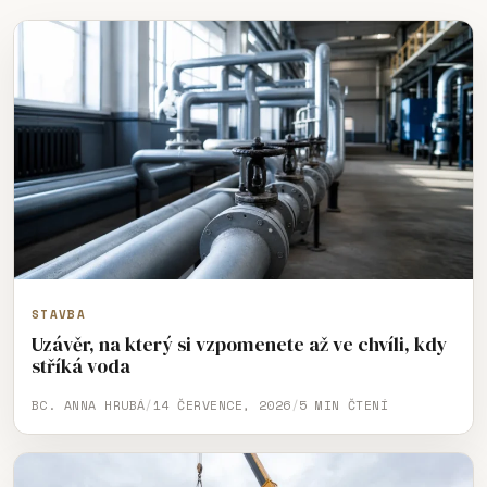
STAVBA
Uzávěr, na který si vzpomenete až ve chvíli, kdy
stříká voda
BC. ANNA HRUBÁ
/
14 ČERVENCE, 2026
/
5 MIN ČTENÍ