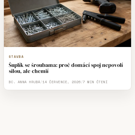
STAVBA
Šuplík se šroubama: proč domácí spoj nepovolí
silou, ale chemií
BC. ANNA HRUBÁ
/
14 ČERVENCE, 2026
/
7 MIN ČTENÍ