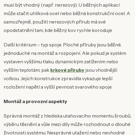
musí být vhodný (např. nerezový). U běžných aplikací
může stačit uhlíková ocel nebo běžná konstrukční ocel. A
samozřejmě, použití nerezových přírub má své
opodstatnění tam, kde běžný kov rychle koroduje.
Další kritérium – typ spoje. Ploché příruby jsou běžné,
jednoduché na montáž a rozpojení. Ale pokud je systém
vystaven vyššímu tlaku, dynamickým zatížením nebo
vyšším teplotám, pak
krkové příruby
jsou vhodnější
volbou. Jejich konstrukce zpravidla vykazuje lepší
rozložení napětí a vyšší pevnost svarového spoje.
Montáž a provozní aspekty
Správná montáž z hlediska utahovacího momentu šroubů,
výběru těsnění a vůle mezi díly může rozhodnout o dlouhé
životnosti systému. Nesprávné utažení nebo nevhodné