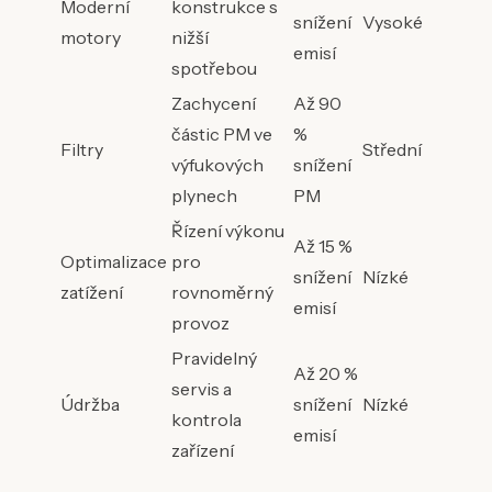
Moderní
konstrukce s
snížení
Vysoké
motory
nižší
emisí
spotřebou
Zachycení
Až 90
částic PM ve
%
Filtry
Střední
výfukových
snížení
plynech
PM
Řízení výkonu
Až 15 %
Optimalizace
pro
snížení
Nízké
zatížení
rovnoměrný
emisí
provoz
Pravidelný
Až 20 %
servis a
Údržba
snížení
Nízké
kontrola
emisí
zařízení