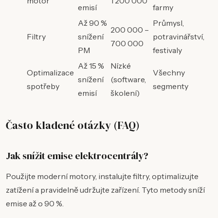
motor
1 200 000
emisí
farmy
Až 90 %
Průmysl,
200 000 –
Filtry
snížení
potravinářství,
700 000
PM
festivaly
Až 15 %
Nízké
Optimalizace
Všechny
snížení
(software,
spotřeby
segmenty
emisí
školení)
Často kladené otázky (FAQ)
Jak snížit emise elektrocentrály?
Použijte moderní motory, instalujte filtry, optimalizujte
zatížení a pravidelně udržujte zařízení. Tyto metody sníží
emise až o 90 %.