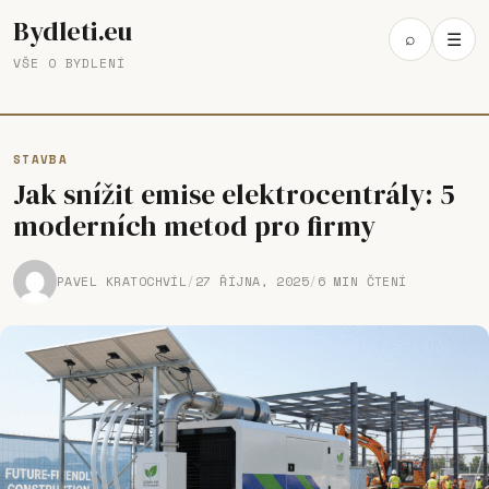
Bydleti.eu
Open
⌕
☰
Ope
search
VŠE O BYDLENÍ
navi
STAVBA
Jak snížit emise elektrocentrály: 5
moderních metod pro firmy
PAVEL KRATOCHVÍL
/
27 ŘÍJNA, 2025
/
6 MIN ČTENÍ