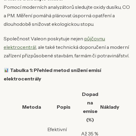
Pomocí moderních analyzátorů sledujte oxidy dusíku, CO
a PM. Měření pomáhá plánovat úsporná opatření a
dlouhodobě snižovat ekologickou stopu.
Společnost Valeon poskytuje nejen
půjčovnu
elektrocentrál
, ale také technická doporučení a moderní
zařízení přizpůsobené stavbám, farmám či potravinářství.
Tabulka 1: Přehled metod snížení emisí
elektrocentrály
Dopad
na
Metoda
Popis
Náklady
emise
(%)
Efektivní
Až 35 %