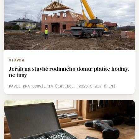
STAVBA
Jeřáb na stavbě rodinného domu: platíte hodiny,
ne tuny
PAVEL KRATOCHVÍL
/
14 ČERVENCE, 2026
/
5 MIN ČTENÍ