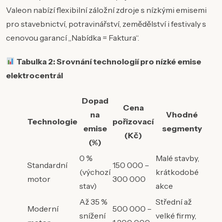
Valeon nabízí flexibilní záložní zdroje s nízkými emisemi
pro stavebnictví, potravinářství, zemědělství i festivaly s
cenovou garancí „Nabídka = Faktura“.
Tabulka 2: Srovnání technologií pro nízké emise
elektrocentrál
Dopad
Cena
na
Vhodné
Technologie
pořizovací
emise
segmenty
(Kč)
(%)
0 %
Malé stavby,
Standardní
150 000 –
(výchozí
krátkodobé
motor
300 000
stav)
akce
Až 35 %
Střední až
Moderní
500 000 –
snížení
velké firmy,