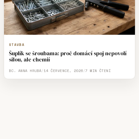
STAVBA
Šuplík se šroubama: proč domácí spoj nepovolí
silou, ale chemií
BC. ANNA HRUBÁ
/
14 ČERVENCE, 2026
/
7 MIN ČTENÍ